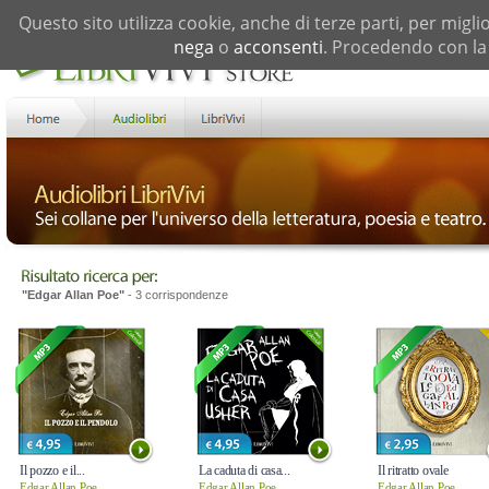
Questo sito utilizza cookie, anche di terze parti, per migli
nega
o
acconsenti
. Procedendo con la 
"Edgar Allan Poe"
- 3 corrispondenze
Il pozzo e il...
La caduta di casa...
Il ritratto ovale
Edgar Allan Poe
Edgar Allan Poe
Edgar Allan Poe