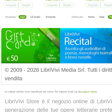
© 2009 - 2026 LibriVivi Media Srl. Tutti i diri
vendita
Le collane LibriVivi sono classificate per colore. Per saperne di più vai alla
pagina collane
LibriVivi Store è il negozio online di Libri
generazione delle tue opere letterarie prefe