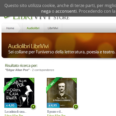
Questo sito utilizza cookie, anche di terze parti, per migli
nega
o
acconsenti
. Procedendo con la 
"Edgar Allan Poe"
- 2 corrispondenze
La caduta di casa...
Il pozzo e il...
Edgar Allan Poe
Edgar Allan Poe