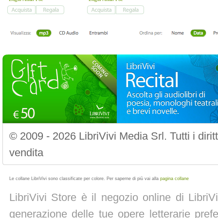
© 2009 - 2026 LibriVivi Media Srl. Tutti i diri
vendita
Le collane LibriVivi sono classificate per colore. Per saperne di più vai alla
pagina collane
LibriVivi Store è il negozio online di Libri
generazione delle tue opere letterarie prefe