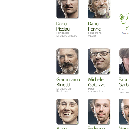
Fondatore,
Fondatore,
Direttore artistico
Attore
Direttore dip.
Resp.
Resp.
Business
commerciale
commerc