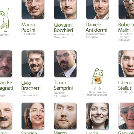
Presidente
Amministratore
Fondatore,
Amministratore
Delegato
Direttore
Delegato
editoriale
Ass. Regia
Resp.
Direttore
commerciale
iale
dip. Suono