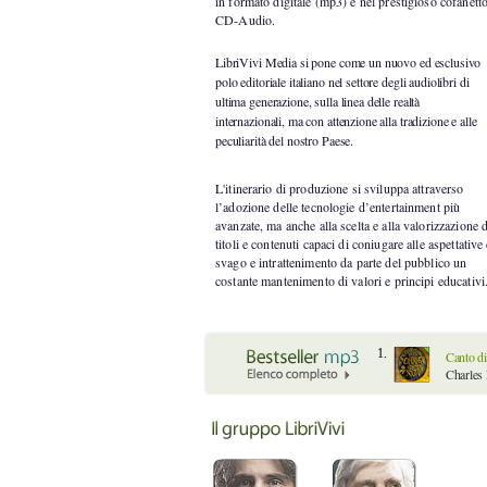
in formato digitale (mp3) e nel prestigioso cofanett
CD-Audio.
LibriVivi Media si pone come un nuovo ed esclusivo
polo editoriale italiano nel settore degli audiolibri di
ultima generazione, sulla linea delle realtà
internazionali, ma con attenzione alla tradizione e alle
peculiarità del nostro Paese.
L'itinerario di produzione si sviluppa attraverso
l’adozione delle tecnologie d’entertainment più
avanzate, ma anche alla scelta e alla valorizzazione d
titoli e contenuti capaci di coniugare alle aspettative 
svago e intrattenimento da parte del pubblico un
costante mantenimento di valori e principi educativi
1.
Canto di 
Charles