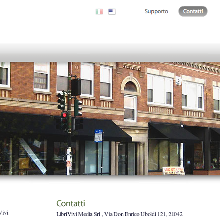
Vivi
LibriVivi Media Srl , Via Don Enrico Uboldi 121, 21042