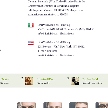
o
Caronno Pertusella (VA), Codice Fiscale e Partita Iva
03080340122. Numero di iscrizione al Registro
delle Imprese di Varese: 03080340122 al repertorio
economico amministrativo n. 320628.
LibriVivi Media Srl - EU/Italy
Via Torino 24/8, 20063 Cernusco s/N (MI), ITALY
info@librivivi.com
librivivi.com
LibriVivi Media Srl - EU/Italy
228 Bowery - 7th fl New York, NY 10012
i
+1-917-400-0094
di
info@librivivi.com
librivivi.com
.
2.
3.
Natale -...
Il ritratto di Do...
Dr. Jekyll e Mr. ...
 Dickens
Oscar Wilde
Robert Louis Stev...