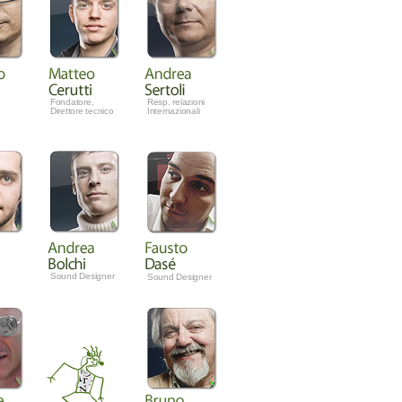
Fondatore,
Resp. relazioni
Direttore tecnico
Internazionali
Sound Designer
Sound Designer