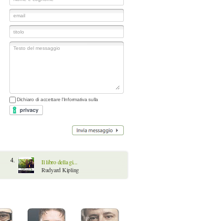
Dichiaro di accettare l'Informativa sulla
4.
Il libro della gi...
Rudyard Kipling