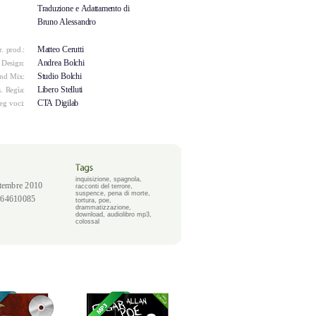
Traduzione e Adattamento di
Bruno Alessandro
Matteo Cerutti
r. prod.:
Andrea Bolchi
 Design:
Studio Bolchi
nd Mix:
Libero Stelluti
. Regìa:
CTA Digilab
eg voci:
inquisizione
,
spagnola
,
ttembre 2010
racconti del terrore
,
suspence
,
pena di morte
,
864610085
tortura
,
poe
,
drammatizzazione
,
download
,
audiolibro mp3
,
colossal