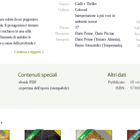
Gialli e Thriller
Genere:
Colossal
Collana:
Interpretazione a più voci in
ture subite da un prigioniero
ambienti sonori
Di
a. Il protagonista è ritenuto
37'
Durata:
Snd
e rinchiuso in una cella
Dario Penne, Dario Picciau
Direzione:
Sou
entando di stabilire le
Dario Penne (Tomaso Almeria),
Interpreti:
Ass
e a causa della profonda e
Bruno Alessandro (Torquemada),
R
iene. Una grande lama a
Continua a leggere
sa sopra di lui: il suo
pido e inesorabile è tale da
sto sarà prossima a
terrore di una fine atroce
 una disperata lotta per la
ebook PDF
Pubblicato:
08 se
copertina dell'opera (stampabile)
ISBN:
9788
un'opera della collana
udiolibro diventa un vero
coltare,
con narrazioni,
e musiche.