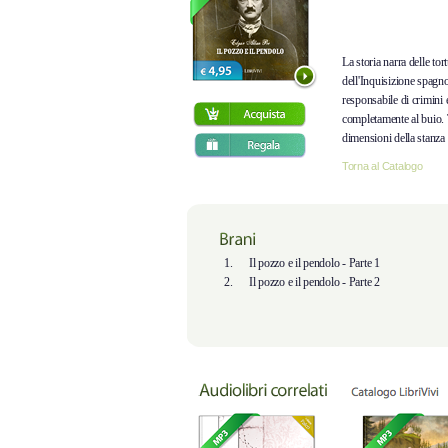
La storia narra delle tor
dell'Inquisizione spagnol
responsabile di crimini 
completamente al buio. T
dimensioni della stanza 
opprimente oscurità, sv
Torna al Catalogo
forma di pendolo è sospe
movimento sempre più ra
fargli presagire che pre
squarciargli il petto. Il 
conduce il protagonista a
1.
Il pozzo e il pendolo - Parte 1
vita...
2.
Il pozzo e il pendolo - Parte 2
Il pozzo e il pendolo
è 
LibriVivi Colossal.
L'a
e proprio “film” da as
dialoghi, effetti sonori 