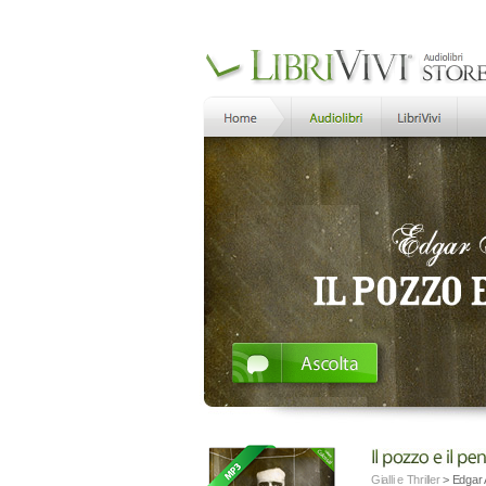
Gialli e Thriller
>
Edgar 