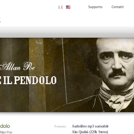
Audiolibro mp3 scaricabile
Formato:
Alta Qualità (320k Stereo)
Allan Poe