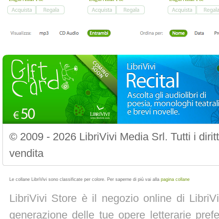
© 2009 - 2026 LibriVivi Media Srl. Tutti i diri
vendita
Le collane LibriVivi sono classificate per colore. Per saperne di più vai alla
pagina collane
LibriVivi Store è il negozio online di Libri
generazione delle tue opere letterarie prefe