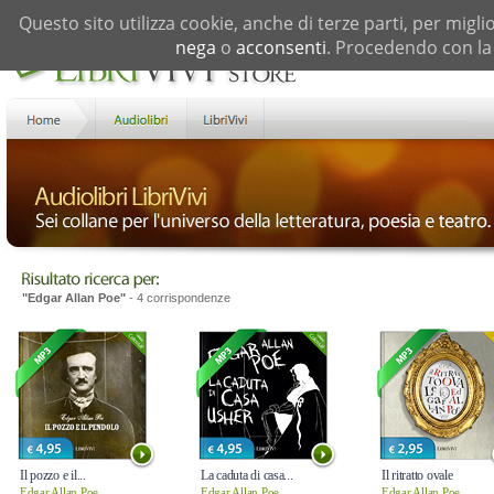
Questo sito utilizza cookie, anche di terze parti, per migli
nega
o
acconsenti
. Procedendo con la 
"Edgar Allan Poe"
- 4 corrispondenze
Il pozzo e il...
La caduta di casa...
Il ritratto ovale
Edgar Allan Poe
Edgar Allan Poe
Edgar Allan Poe