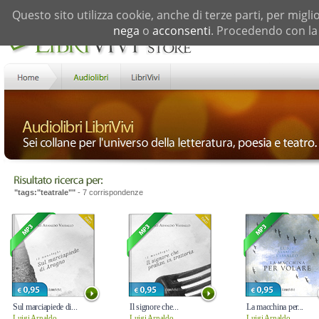
Questo sito utilizza cookie, anche di terze parti, per migli
nega
o
acconsenti
. Procedendo con la 
"tags:"teatrale""
- 7 corrispondenze
Sul marciapiede di...
Il signore che...
La macchina per...
Luigi Arnaldo...
Luigi Arnaldo...
Luigi Arnaldo...