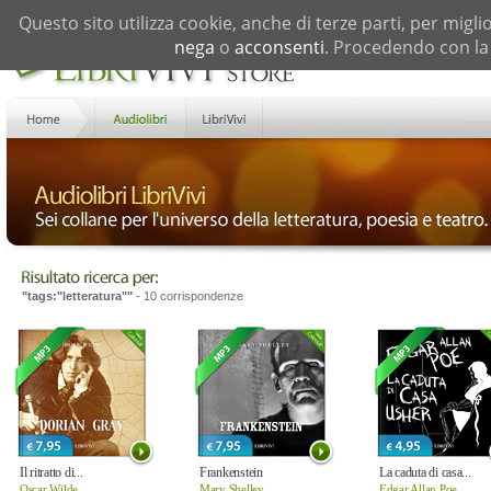
Questo sito utilizza cookie, anche di terze parti, per migli
nega
o
acconsenti
. Procedendo con la 
"tags:"letteratura""
- 10 corrispondenze
Il ritratto di...
Frankenstein
La caduta di casa...
Oscar Wilde
Mary Shelley
Edgar Allan Poe