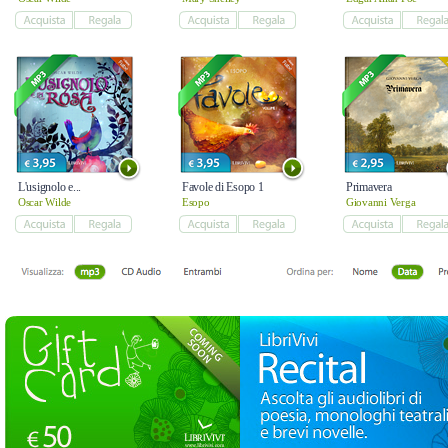
L'usignolo e...
Favole di Esopo 1
Primavera
Oscar Wilde
Esopo
Giovanni Verga