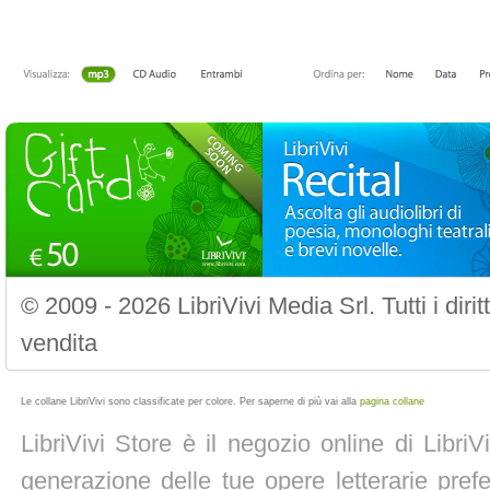
© 2009 - 2026 LibriVivi Media Srl. Tutti i diri
vendita
Le collane LibriVivi sono classificate per colore. Per saperne di più vai alla
pagina collane
LibriVivi Store è il negozio online di Libri
generazione delle tue opere letterarie prefe