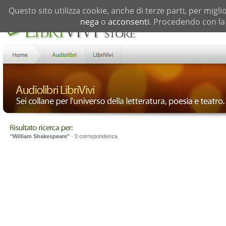
Questo sito utilizza cookie, anche di terze parti, per migli
nega
o
acconsenti
. Procedendo con la 
"William Shakespeare"
- 0 corrispondenza