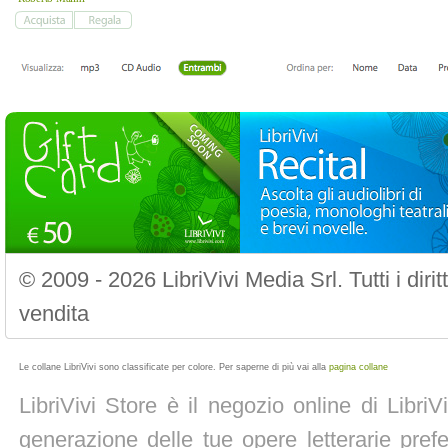
© 2009 - 2026 LibriVivi Media Srl. Tutti i diri
vendita
Le collane LibriVivi sono classificate per colore. Per saperne di più vai alla
pagina collane
LibriVivi Store è il negozio online di Libri
generazione delle tue opere letterarie prefe