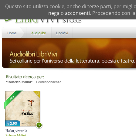
Questo sito utilizza cookie, anche di terze parti, per migli
nega
o
acconsenti
. Procedendo con la 
"Roberto Malini"
- 1 corrispondenza
Haiku, vivere la...
Roberto Malini