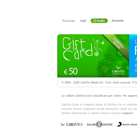
© 2009 - 2026 LibriVivi Media Srl. Tutti i diritti riservati. 
Le collane LibriVivi sono classificate per colore. Per saperne
LibriVivi Store è il negozio online di LibriVivi che ti consen
possono essere acquistati anche attraverso canali nei circuit
ulteriori informazioni e contatti visita la sezione
supporto