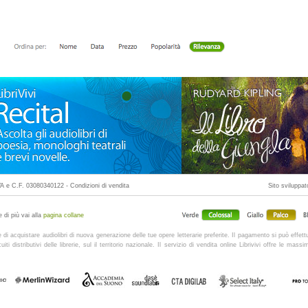
P.IVA e C.F. 03080340122 -
Condizioni di vendita
Sito sviluppa
 di più vai alla
pagina collane
te di acquistare audiolibri di nuova generazione delle tue opere letterarie preferite. Il pagamento si può effettu
i distributivi delle librerie, sul il territorio nazionale. Il servizio di vendita online Librivivi offre le mas