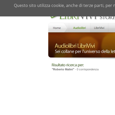
Questo sito utilizza cookie, anche di terze parti, per 
"Roberto Malini"
- 0 corrispondenza