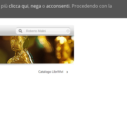
i più
clicca qui
,
nega
o
acconsenti
. Procedendo con la