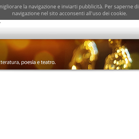
migliorare la navigazione e inviarti pubblicità. Per saperne d
navigazione nel sito acconsenti all'uso dei cookie.