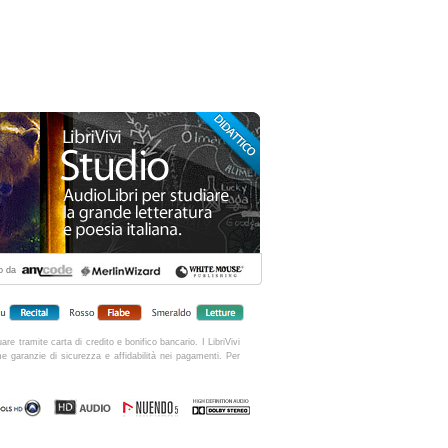
to da
are tramite carta di credito e bonifico bancario. I LibriVivi
sime garanzie di sicurezza e affidabilità nei pagamenti. Per