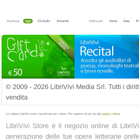
© 2009 - 2026 LibriVivi Media Srl. Tutti i diri
vendita
Le collane LibriVivi sono classificate per colore. Per saperne di più vai alla
pagina collane
LibriVivi Store è il negozio online di Libri
generazione delle tue opere letterarie prefe