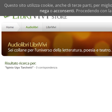
Questo sito utilizza cookie, anche di terze parti, per migli
nega
o
acconsenti
. Procedendo con la 
"Iginio Ugo Tarchetti"
- 0 corrispondenza