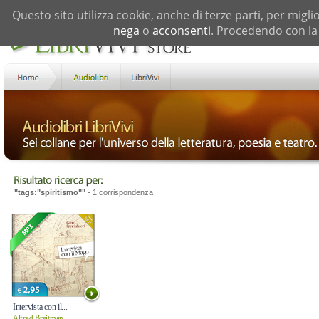
Questo sito utilizza cookie, anche di terze parti, per migli
nega
o
acconsenti
. Procedendo con la 
"tags:"spiritismo""
- 1 corrispondenza
Intervista con il...
Alfred Breitman,...