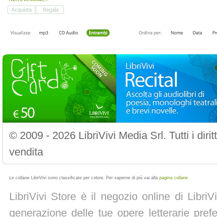
© 2009 - 2026 LibriVivi Media Srl. Tutti i diri
vendita
Le collane LibriVivi sono classificate per colore. Per saperne di più vai alla
pagina collane
LibriVivi Store è il negozio online di Libri
generazione delle tue opere letterarie prefe