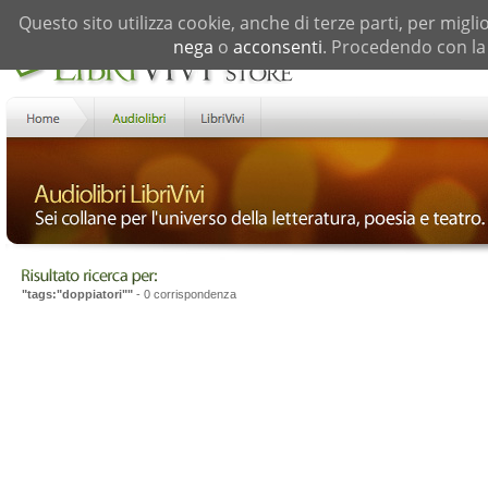
Questo sito utilizza cookie, anche di terze parti, per migli
nega
o
acconsenti
. Procedendo con la 
"tags:"doppiatori""
- 0 corrispondenza