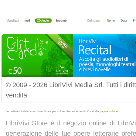
© 2009 - 2026 LibriVivi Media Srl. Tutti i diri
vendita
Le collane LibriVivi sono classificate per colore. Per saperne di più vai alla
pagina collane
LibriVivi Store è il negozio online di Libri
generazione delle tue opere letterarie prefe