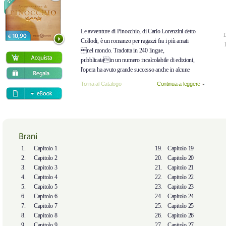
Le avventure di Pinocchio, di Carlo Lorenzini detto
D
Collodi, è un romanzo per ragazzi fra i più amati
nel mondo. Tradotta in 240 lingue,
pubblicatain un numero incalcolabile di edizioni,
l'opera ha avuto grande successo anche in alcune
trasposizioni teatrali, cinematografiche e televisive.
Torna al Catalogo
Continua a leggere
Le vicende di Pinocchio iniziano nella bottega del
falegname Mastro Ciliegia, che si accinge a
trasformare un pezzo di legno in una gamba di
tavolino. Quando il tronco inizia a piangere, ridere e
parlare l'artigiano, turbato, lo regala al collega
Mastro Geppetto, che intende farne una
marionetta e girare il mondo tenendo spettacoli di
1.
Capitolo 1
19.
Capitolo 19
piazza.
2.
Capitolo 2
20.
Capitolo 20
Così nasce Pinocchio, cui il falegname si affeziona
3.
Capitolo 3
21.
Capitolo 21
come a un figlio. Il burattino però ha un animo
4.
Capitolo 4
22.
Capitolo 22
irrequieto e la vocazione a cacciarsi nei guai. Né i
5.
Capitolo 5
23.
Capitolo 23
consigli amorevoli di Geppetto né la saggezza del
6.
Capitolo 6
24.
Capitolo 24
Grillo Parlante riescono a indirizzarlosulla retta
7.
Capitolo 7
25.
Capitolo 25
via.
8.
Capitolo 8
26.
Capitolo 26
Distratto dalla musica del Teatro dei Burattini,
9.
Capitolo 9
27.
Capitolo 27